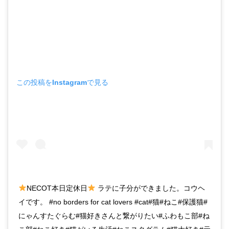
この投稿をInstagramで見る
NECOT本日定休日
ラテに子分ができました。コウヘ
イです。 #no borders for cat lovers #cat#猫#ねこ#保護猫#
にゃんすたぐらむ#猫好きさんと繋がりたい#ふわもこ部#ね