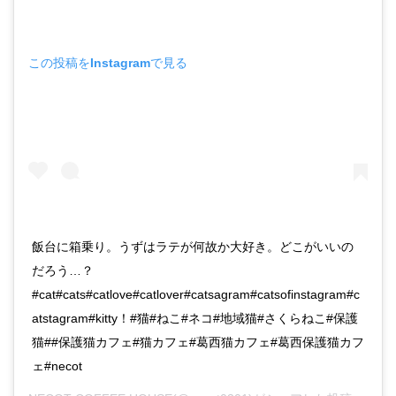
この投稿をInstagramで見る
飯台に箱乗り。うずはラテが何故か大好き。どこがいいの
だろう…？
#cat#cats#catlove#catlover#catsagram#catsofinstagram#c
atstagram#kitty！#猫#ねこ#ネコ#地域猫#さくらねこ#保護
猫##保護猫カフェ#猫カフェ#葛西猫カフェ#葛西保護猫カフ
ェ#necot