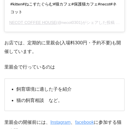
#kitten#ねこすたぐらむ#猫カフェ#保護猫カフェ#necot#ネ
コット
NECOT COFFEE HOUSE
(@necot0301)がシェアした投稿 –
201
お店では、定期的に里親会(入場料300円・予約不要)も開
催しています。
里親会で行っているのは
飼育環境に適した子を紹介
猫の飼育相談 など。
里親会の開催前には、
Instagram
、
facebook
に参加する猫