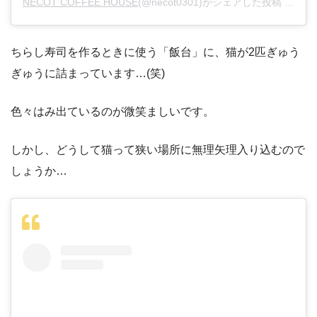
NECOT COFFEE HOUSE
(@necot0301)がシェアした投稿 –
201
ちらし寿司を作るときに使う「飯台」に、猫が2匹ぎゅう
ぎゅうに詰まっています…(笑)
色々はみ出ているのが微笑ましいです。
しかし、どうして猫って狭い場所に無理矢理入り込むので
しょうか…