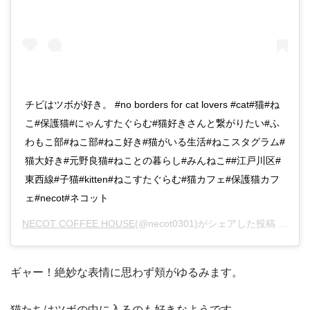
チビはツボが好き。 #no borders for cat lovers #cat#猫#ね
こ#保護猫#にゃんすたぐらむ#猫好きさんと繋がりたい#ふ
わもこ部#ねこ部#ねこ好き#猫がいる生活#ねこスタグラム#
猫大好き#元野良猫#ねことの暮らし#みんねこ##江戸川区#
東西線#子猫#kitten#ねこすたぐらむ#猫カフェ#保護猫カフ
ェ#necot#ネコット
NECOT COFFEE HOUSE
(@necot0301)がシェアした投稿 –
201
ギャー！絶妙な表情に思わず頬がゆるみます。
猫たちはツボの中に入るのも好きなようです。