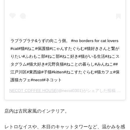
ラブラブラテ&うずの向こう側。 #no borders for cat lovers
#cat#猫#ねこ#保護猫#にゃんすたぐらむ#猫好きさんと繋が
りたい#ふわもこ部#ねこ部#ねこ好き#猫がいる生活#ねこス
タグラム#猫大好き#元野良猫#ねことの暮らし#みんねこ##
江戸川区#東西線#子猫#kitten#ねこすたぐらむ#猫カフェ#保
護猫カフェ#necot#ネコット
NECOT COFFEE HOUSE
(@necot0301)がシェアした投稿 –
201
店内は古民家風のインテリア。
レトロなイスや、木目のキャットタワーなど、温かみを感