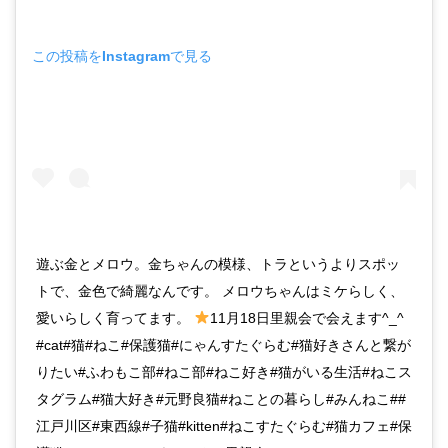
この投稿をInstagramで見る
遊ぶ金とメロウ。金ちゃんの模様、トラというよりスポッ
トで、金色で綺麗なんです。 メロウちゃんはミケらしく、
愛いらしく育ってます。
11月18日里親会で会えます^_^
#cat#猫#ねこ#保護猫#にゃんすたぐらむ#猫好きさんと繋が
りたい#ふわもこ部#ねこ部#ねこ好き#猫がいる生活#ねこス
タグラム#猫大好き#元野良猫#ねことの暮らし#みんねこ##
江戸川区#東西線#子猫#kitten#ねこすたぐらむ#猫カフェ#保