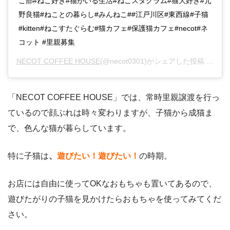
こ部#ねこ好き#猫がいる生活#ねこスタグラム#猫大好き#元
野良猫#ねことの暮らし#みんねこ##江戸川区#東西線#子猫
#kitten#ねこすたぐらむ#猫カフェ#保護猫カフェ#necot#ネ
コット #里親募集
NECOT COFFEE HOUSE
(@necot0301)がシェアした投稿 –
201
「NECOT COFFEE HOUSE」では、常時里親譲渡を行っ
ているので顔ぶれは時々変わりますが、子猫から成猫ま
で、色んな猫が暮らしています。
特に子猫は
、
遊びたい！遊びたい！
の時期。
お店には自由に使ってOKなおもちゃも置いてあるので、
遊びたがりの子猫を見かけたらおもちゃを使ってみてくだ
さい。