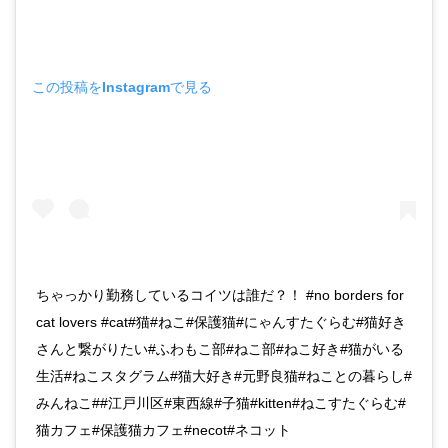
この投稿をInstagramで見る
ちゃっかり勤務しているコイツは誰だ？！ #no borders for
cat lovers #cat#猫#ねこ#保護猫#にゃんすたぐらむ#猫好き
さんと繋がりたい#ふわもこ部#ねこ部#ねこ好き#猫がいる
生活#ねこスタグラム#猫大好き#元野良猫#ねことの暮らし#
みんねこ##江戸川区#東西線#子猫#kitten#ねこすたぐらむ#
猫カフェ#保護猫カフェ#necot#ネコット