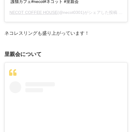
護猫カフェ#necot#ネコット #里親会
NECOT COFFEE HOUSE
(@necot0301)がシェアした投稿 –
201
ネコレスリングも盛り上がっています！
里親会について