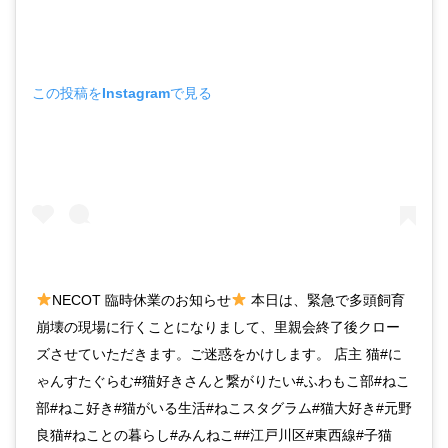
この投稿をInstagramで見る
NECOT 臨時休業のお知らせ
本日は、緊急で多頭飼育
崩壊の現場に行くことになりまして、里親会終了後クロー
ズさせていただきます。ご迷惑をかけします。 店主 猫#に
ゃんすたぐらむ#猫好きさんと繋がりたい#ふわもこ部#ねこ
部#ねこ好き#猫がいる生活#ねこスタグラム#猫大好き#元野
良猫#ねことの暮らし#みんねこ##江戸川区#東西線#子猫